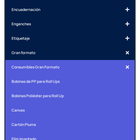
Encuadernación
Enganches
Etiquetaje
Gran formato
Consumibles Gran Formato
Bobinas de PP para Roll Ups
Bobinas Poliéster para Roll Up
Canvas
Cartón Pluma
Film Imantado