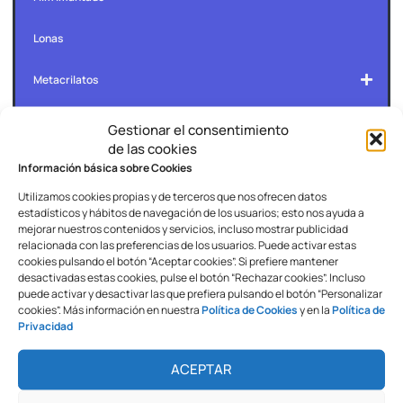
Lonas
Metacrilatos
Panel de Aluminio
Gestionar el consentimiento
de las cookies
Papel Mupi Backlit
Información básica sobre Cookies
Utilizamos cookies propias y de terceros que nos ofrecen datos
Papel Plotter Fotográfico
estadísticos y hábitos de navegación de los usuarios; esto nos ayuda a
mejorar nuestros contenidos y servicios, incluso mostrar publicidad
Papel Plotter HQ
relacionada con las preferencias de los usuarios. Puede activar estas
cookies pulsando el botón “Aceptar cookies”. Si prefiere mantener
desactivadas estas cookies, pulse el botón “Rechazar cookies”. Incluso
Bobina Papel Base Agua
puede activar y desactivar las que prefiera pulsando el botón “Personalizar
cookies”. Más información en nuestra
Política de Cookies
y en la
Política de
Privacidad
Bobina Papel Tinta EcoSolvente
ACEPTAR
PVC Espumado