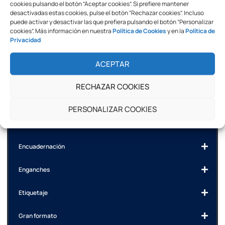
cookies pulsando el botón “Aceptar cookies”. Si prefiere mantener
Poliéster Digiplast y Poliéster Adhesivo
desactivadas estas cookies, pulse el botón “Rechazar cookies”. Incluso
puede activar y desactivar las que prefiera pulsando el botón “Personalizar
cookies”. Más información en nuestra
Política de Cookies
y en la
Política de
Pretroquelados Creative
Privacidad
Consumibles Serigrafía
ACEPTAR
Corte
RECHAZAR COOKIES
Displays
PERSONALIZAR COOKIES
Embalajes
Encuadernación
Enganches
Etiquetaje
Gran formato