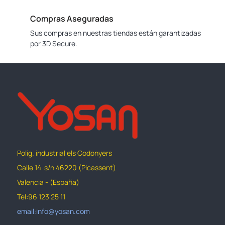
Compras Aseguradas
Sus compras en nuestras tiendas están garantizadas
por 3D Secure.
Polig. industrial els Codonyers
Calle 14-s/n 46220 (Picassent)
Valencia - (España)
Tel:96 123 25 11
email:info@yosan.com