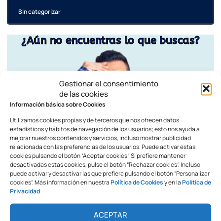
Sin categorizar
¿Aún no encuentras lo que buscas?
Gestionar el consentimiento
de las cookies
Información básica sobre Cookies
Utilizamos cookies propias y de terceros que nos ofrecen datos
estadísticos y hábitos de navegación de los usuarios; esto nos ayuda a
mejorar nuestros contenidos y servicios, incluso mostrar publicidad
relacionada con las preferencias de los usuarios. Puede activar estas
cookies pulsando el botón “Aceptar cookies”. Si prefiere mantener
desactivadas estas cookies, pulse el botón “Rechazar cookies”. Incluso
puede activar y desactivar las que prefiera pulsando el botón “Personalizar
cookies”. Más información en nuestra
Política de Cookies
y en la
Política de
Privacidad
ACEPTAR
Contacta ahora con nuestro