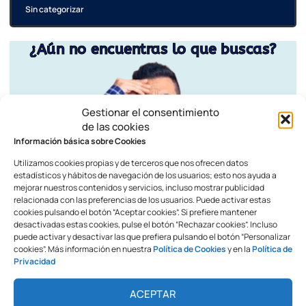
Sin categorizar
¿Aún no encuentras lo que buscas?
Gestionar el consentimiento
de las cookies
Información básica sobre Cookies
Utilizamos cookies propias y de terceros que nos ofrecen datos
estadísticos y hábitos de navegación de los usuarios; esto nos ayuda a
mejorar nuestros contenidos y servicios, incluso mostrar publicidad
relacionada con las preferencias de los usuarios. Puede activar estas
cookies pulsando el botón “Aceptar cookies”. Si prefiere mantener
desactivadas estas cookies, pulse el botón “Rechazar cookies”. Incluso
puede activar y desactivar las que prefiera pulsando el botón “Personalizar
cookies”. Más información en nuestra
Política de Cookies
y en la
Política de
Privacidad
ACEPTAR
Contacta ahora con nuestro