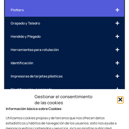
Plotters
Grapado y Taladro
Hendido y Plegado
Herramientas para rotulación
Identificación
Impresoras de tarjetas plásticas
Plastificación y Laminado
Gestionar el consentimiento
de las cookies
Sin categorizar
Información básica sobre Cookies
Utilizamos cookies propias y de terceros que nos ofrecen datos
¿Aún no encuentras lo que buscas?
estadísticos y hábitos de navegación de los usuarios; esto nos ayuda a
mejorar nuestros contenidos y servicios, incluso mostrar publicidad