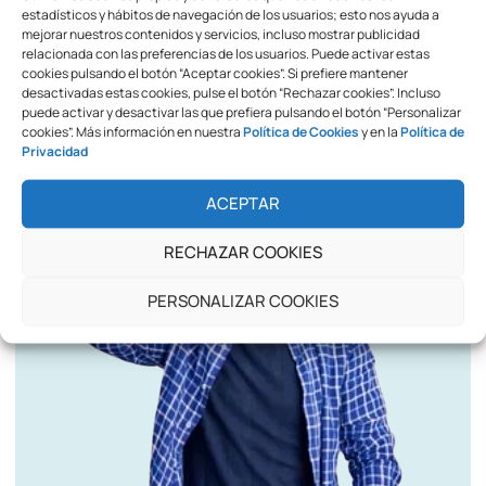
estadísticos y hábitos de navegación de los usuarios; esto nos ayuda a
Plastificación y Laminado
mejorar nuestros contenidos y servicios, incluso mostrar publicidad
relacionada con las preferencias de los usuarios. Puede activar estas
cookies pulsando el botón “Aceptar cookies”. Si prefiere mantener
Sin categorizar
desactivadas estas cookies, pulse el botón “Rechazar cookies”. Incluso
puede activar y desactivar las que prefiera pulsando el botón “Personalizar
cookies”. Más información en nuestra
Política de Cookies
y en la
Política de
¿Aún no encuentras lo que buscas?
Privacidad
ACEPTAR
RECHAZAR COOKIES
PERSONALIZAR COOKIES