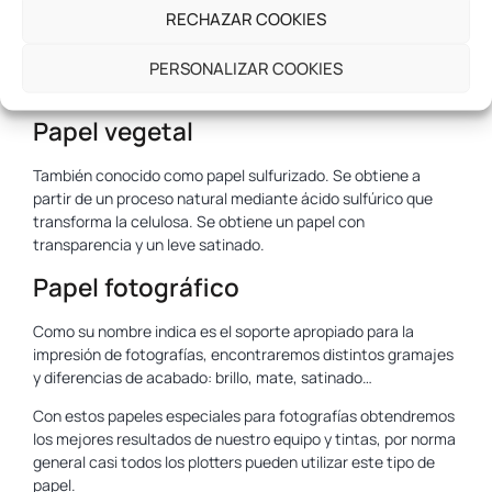
RECHAZAR COOKIES
Este papel de plotter está hecho con fibras de celulosa y
sustancias químicas. Su superficie es lisa, blanca y muy
uniforme, lo que permite una buena adherencia y anclaje de
PERSONALIZAR COOKIES
las tintas.
Papel vegetal
También conocido como papel sulfurizado. Se obtiene a
partir de un proceso natural mediante ácido sulfúrico que
transforma la celulosa. Se obtiene un papel con
transparencia y un leve satinado.
Papel fotográfico
Como su nombre indica es el soporte apropiado para la
impresión de fotografías, encontraremos distintos gramajes
y diferencias de acabado: brillo, mate, satinado…
Con estos papeles especiales para fotografías obtendremos
los mejores resultados de nuestro equipo y tintas, por norma
general casi todos los plotters pueden utilizar este tipo de
papel.