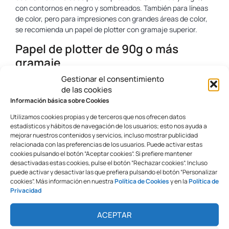
con contornos en negro y sombreados. También para líneas
de color, pero para impresiones con grandes áreas de color,
se recomienda un papel de plotter con gramaje superior.
Papel de plotter de 90g o más
gramaje
Gestionar el consentimiento
Este tipo de papel de plotter tiene una mayor opacidad que el
de las cookies
de 80g y por tanto es más adecuado para trazar planos,
Información básica sobre Cookies
impresiones con grandes zonas de color y hasta fotografías
de gran tamaño.
Utilizamos cookies propias y de terceros que nos ofrecen datos
estadísticos y hábitos de navegación de los usuarios; esto nos ayuda a
Papel estucado.
mejorar nuestros contenidos y servicios, incluso mostrar publicidad
relacionada con las preferencias de los usuarios. Puede activar estas
cookies pulsando el botón “Aceptar cookies”. Si prefiere mantener
Este tipo de papel tienen un gramaje más alto, entre 100-
desactivadas estas cookies, pulse el botón “Rechazar cookies”. Incluso
180g y tienen un acabado estucado, con cierto brillo. Es ideal
puede activar y desactivar las que prefiera pulsando el botón “Personalizar
para fotografías y gráficas publicitarias ya que aportan
cookies”. Más información en nuestra
Política de Cookies
y en la
Política de
vistosidad a la impresión y los colores se ven nítidos y
Privacidad
brillantes.
ACEPTAR
Papel bond