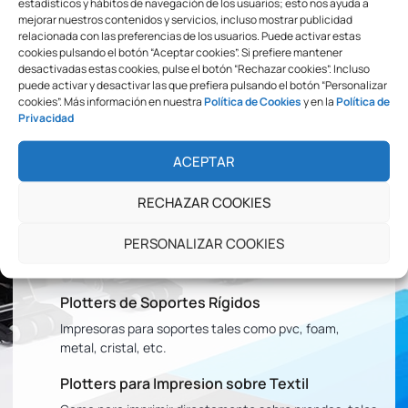
estadísticos y hábitos de navegación de los usuarios; esto nos ayuda a
mejorar nuestros contenidos y servicios, incluso mostrar publicidad
relacionada con las preferencias de los usuarios. Puede activar estas
cookies pulsando el botón “Aceptar cookies”. Si prefiere mantener
Somos Especialistas En
desactivadas estas cookies, pulse el botón “Rechazar cookies”. Incluso
Grandes Formatos
puede activar y desactivar las que prefiera pulsando el botón “Personalizar
cookies”. Más información en nuestra
Política de Cookies
y en la
Política de
Privacidad
En Yosan, y a través de la marca
Uviprint
le ofrece una
amplia gama de productos relacionados con el sector de la
ACEPTAR
rotulación y el gran formato.
RECHAZAR COOKIES
Plotters de Impresión Ecosolventes
PERSONALIZAR COOKIES
Tenemos una gama completa de plotters de rollo
disponibles hasta los 3,2 metros de salida impresa.
Plotters de Soportes Rígidos
Impresoras para soportes tales como pvc, foam,
metal, cristal, etc.
Plotters para Impresion sobre Textil