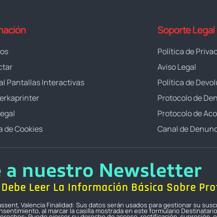
mación
Soporte Legal
ros
Política de Priva
ctar
Aviso Legal
al Pantallas Interactivas
Política de Devo
erkaprinter
Protocolo de De
Legal
Protocolo de Ac
ca de Cookies
Canal de Denunc
e a nuestro Newsletter
Debe Leer La Información Básica Sobre Pro
icassent, Valencia Finalidad: Sus datos serán usados para gestionar su susc
sentimiento, al marcar la casilla mostrada en este formulario Destinatari
erechos: Puede ejercer su derecho de acceso, rectificación, supresión, op