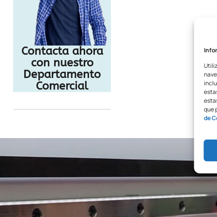
Contacta ahora
Info
con nuestro
Utili
Departamento
nave
inclu
Comercial
esta
estas
que 
de C