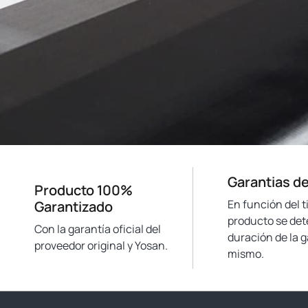
Garantias de
Producto 100%
En función del t
Garantizado
producto se det
Con la garantía oficial del
duración de la g
proveedor original y Yosan.
mismo.