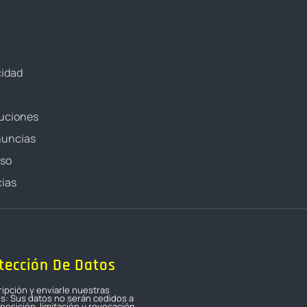
cidad
luciones
nuncias
oso
ias
tección De Datos
ripción y enviarle nuestras
os: Sus datos no serán cedidos a
osición, limitación y revocación