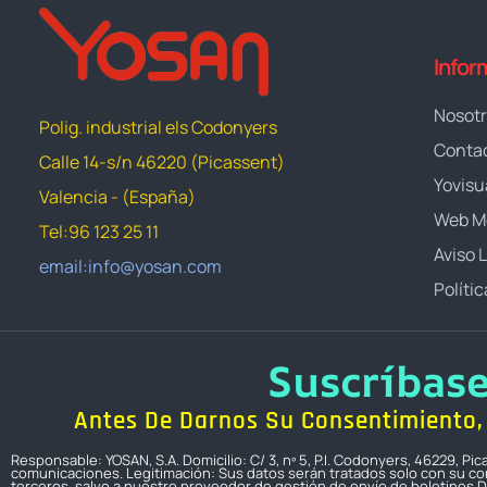
Infor
Nosot
Polig. industrial els Codonyers
Conta
Calle 14-s/n 46220 (Picassent)
Yovisu
Valencia - (España)
Web M
Tel:96 123 25 11
Aviso 
email:info@yosan.com
Políti
Suscríbas
Antes De Darnos Su Consentimiento, 
Responsable: YOSAN, S.A. Domicilio: C/ 3, nº 5, P.I. Codonyers, 46229, P
comunicaciones. Legitimación: Sus datos serán tratados solo con su con
terceros, salvo a nuestro proveedor de gestión de envío de boletines D