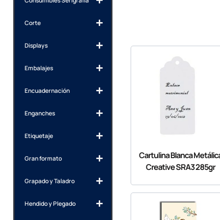
Consumibles Serigrafía
Corte
Displays
Embalajes
Encuadernación
Enganches
Etiquetaje
Cartulina Blanca Metálic
Gran formato
Creative SRA3 285gr
Grapado y Taladro
Hendido y Plegado