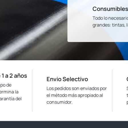
Consumibles
Todo lo necesari
grandes: tintas, 
 1 a 2 años
Envio Selectivo
ipo de
Los pedidos son enviados por
ermina la
el método más apropiado al
arantía del
consumidor.