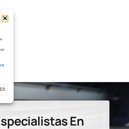
de
var
ica
ES
specialistas En