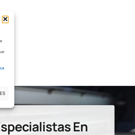
de
var
ica
ES
specialistas En