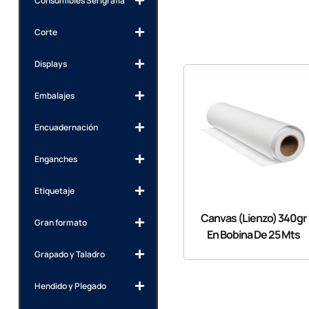
Consumibles Serigrafía
Corte
Displays
Embalajes
Encuadernación
Enganches
Etiquetaje
Canvas (Lienzo) 340gr
Gran formato
En Bobina De 25 Mts
Grapado y Taladro
Hendido y Plegado