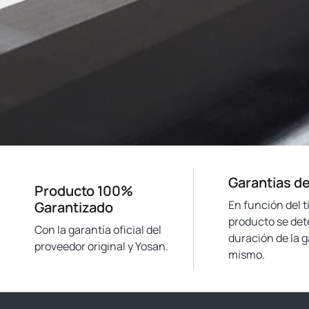
Garantias de
Producto 100%
En función del t
Garantizado
producto se det
Con la garantía oficial del
duración de la g
proveedor original y Yosan.
mismo.