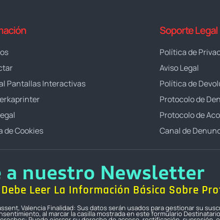
mación
Soporte Legal
ros
Política de Priva
ctar
Aviso Legal
al Pantallas Interactivas
Política de Devo
erkaprinter
Protocolo de De
Legal
Protocolo de Ac
ca de Cookies
Canal de Denunc
e a nuestro Newsletter
Debe Leer La Información Básica Sobre Pro
icassent, Valencia Finalidad: Sus datos serán usados para gestionar su susc
sentimiento, al marcar la casilla mostrada en este formulario Destinatari
erechos: Puede ejercer su derecho de acceso, rectificación, supresión, op