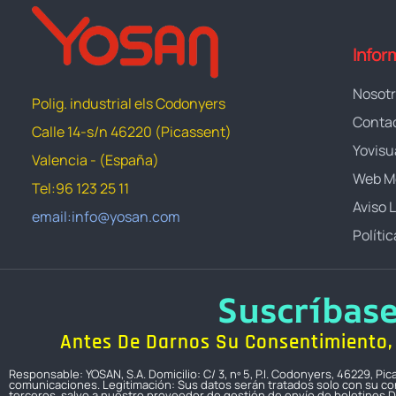
Infor
Nosot
Polig. industrial els Codonyers
Conta
Calle 14-s/n 46220 (Picassent)
Yovisu
Valencia - (España)
Web M
Tel:96 123 25 11
Aviso 
email:info@yosan.com
Políti
Suscríbas
Antes De Darnos Su Consentimiento, 
Responsable: YOSAN, S.A. Domicilio: C/ 3, nº 5, P.I. Codonyers, 46229, P
comunicaciones. Legitimación: Sus datos serán tratados solo con su con
terceros, salvo a nuestro proveedor de gestión de envío de boletines D