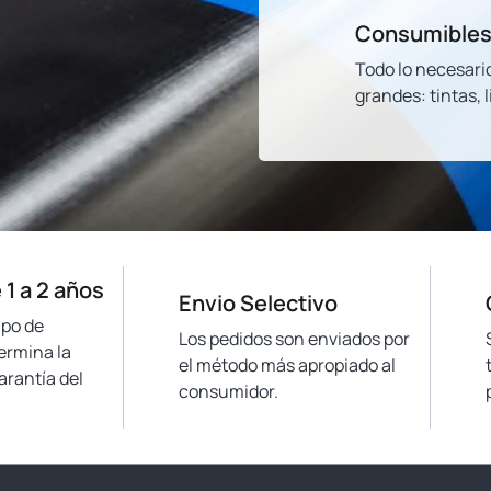
Consumibles
Todo lo necesari
grandes: tintas, 
 1 a 2 años
Envio Selectivo
ipo de
Los pedidos son enviados por
ermina la
el método más apropiado al
arantía del
consumidor.