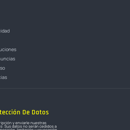
cidad
luciones
nuncias
oso
ias
tección De Datos
ripción y enviarle nuestras
os: Sus datos no serán cedidos a
osición, limitación y revocación