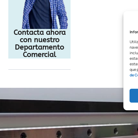
Contacta ahora
Info
con nuestro
Utili
Departamento
nave
inclu
Comercial
esta
estas
que 
de C