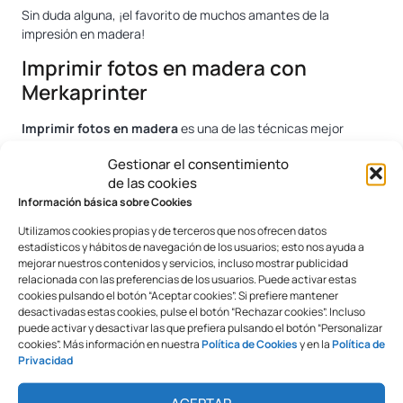
Sin duda alguna, ¡el favorito de muchos amantes de la
impresión en madera!
Imprimir fotos en madera con
Merkaprinter
Imprimir fotos en madera
es una de las técnicas mejor
valoradas por muchas personas, gracias a la elegancia, la
Gestionar el consentimiento
calidad y los acabados que ofrece en las imágenes.
de las cookies
Con nuestros tacos de madera podrás preparar los mejores
Información básica sobre Cookies
recuerdos para tu boda, bautizo o comunión, adaptándolos
Utilizamos cookies propias y de terceros que nos ofrecen datos
fácilmente a las medidas deseadas y por un precio
estadísticos y hábitos de navegación de los usuarios; esto nos ayuda a
competitivo.
mejorar nuestros contenidos y servicios, incluso mostrar publicidad
relacionada con las preferencias de los usuarios. Puede activar estas
cookies pulsando el botón “Aceptar cookies”. Si prefiere mantener
Tags:
Gama Creative
desactivadas estas cookies, pulse el botón “Rechazar cookies”. Incluso
puede activar y desactivar las que prefiera pulsando el botón “Personalizar
cookies”. Más información en nuestra
Política de Cookies
y en la
Política de
Privacidad
ACEPTAR