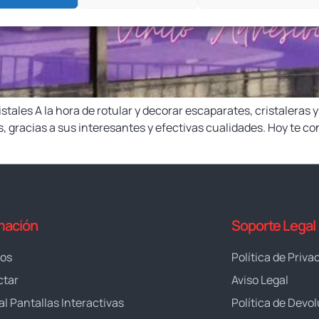
stales A la hora de rotular y decorar escaparates, cristaleras y
, gracias a sus interesantes y efectivas cualidades. Hoy te co
mación
Soporte Legal
ros
Política de Priva
ctar
Aviso Legal
al Pantallas Interactivas
Política de Devo