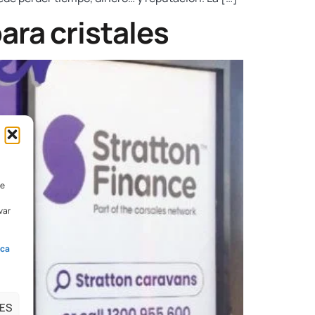
ara cristales
de
var
ica
ES