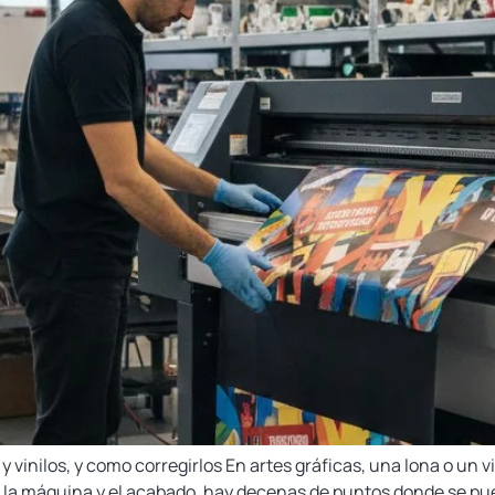
inilos, y como corregirlos En artes gráficas, una lona o un vin
 de la máquina y el acabado, hay decenas de puntos donde se pu