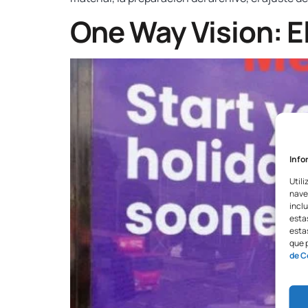
One Way Vision: El
Info
Utili
nave
inclu
esta
estas
que 
de C