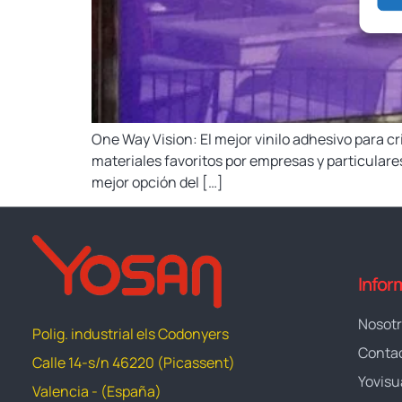
One Way Vision: El mejor vinilo adhesivo para cri
materiales favoritos por empresas y particulares
mejor opción del […]
Infor
Nosot
Polig. industrial els Codonyers
Conta
Calle 14-s/n 46220 (Picassent)
Yovisu
Valencia - (España)