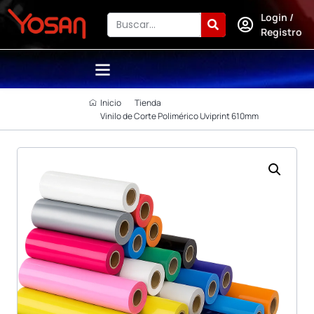
Login /
Registro
Inicio
Tienda
Vinilo de Corte Polimérico Uviprint 610mm