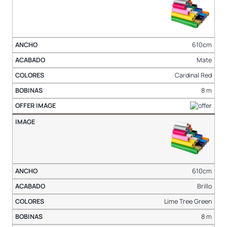
610cm
Mate
Cardinal Red
8 m
610cm
Brillo
Lime Tree Green
8 m