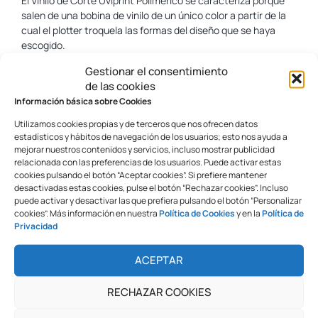
El Vinilo de Corte Uviprint Polimérico se caracteriza porque
salen de una bobina de vinilo de un único color a partir de la
cual el plotter troquela las formas del diseño que se haya
escogido.
Composición:
Gestionar el consentimiento
de las cookies
Tienen polímeros añadidos para reducir su deformación. A
Información básica sobre Cookies
pesar de que han sufrido mejoras significativas en los últimos
Utilizamos cookies propias y de terceros que nos ofrecen datos
años, no ofrecen la estabilidad y durabilidad que ofrecen los
estadísticos y hábitos de navegación de los usuarios; esto nos ayuda a
vinilos fundidos.
mejorar nuestros contenidos y servicios, incluso mostrar publicidad
relacionada con las preferencias de los usuarios. Puede activar estas
Las mezclas de vinilo poliméricas aplicadas en el exterior se
cookies pulsando el botón “Aceptar cookies”. Si prefiere mantener
comportan mucho mejor que las monoméricas pero no están
desactivadas estas cookies, pulse el botón “Rechazar cookies”. Incluso
indicadas.
puede activar y desactivar las que prefiera pulsando el botón “Personalizar
cookies”. Más información en nuestra
Política de Cookies
y en la
Política de
Su coste es inferior al de los vinilos de fundición, por ello se
Privacidad
utilizan en montajes menos exigentes en los que se busca un
buen acabado y una mayor economía.
ACEPTAR
RECOMENDACIÓN
: aplicaciones en exterior de larga
RECHAZAR COOKIES
duración y vestir superficies curvas e irregulares