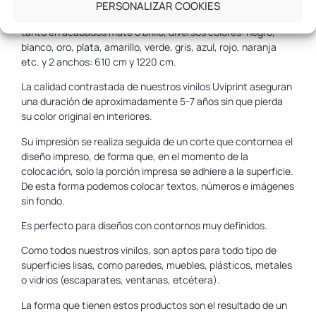
En Merkaprinter disponemos de varios colores para las
PERSONALIZAR COOKIES
Bobinas de Vinilo de Corte Polimérico Uviprint 610mm
,
tanto en acabados mate o brillo, diversos colores: negro,
blanco, oro, plata, amarillo, verde, gris, azul, rojo, naranja
etc. y 2 anchos: 610 cm y 1220 cm.
La calidad contrastada de nuestros vinilos Uviprint aseguran
una duración de aproximadamente 5-7 años sin que pierda
su color original en interiores.
Su impresión se realiza seguida de un corte que contornea el
diseño impreso, de forma que, en el momento de la
colocación, solo la porción impresa se adhiere a la superficie.
De esta forma podemos colocar textos, números e imágenes
sin fondo.
Es perfecto para diseños con contornos muy definidos.
Como todos nuestros vinilos, son aptos para todo tipo de
superficies lisas, como paredes, muebles, plásticos, metales
o vidrios (escaparates, ventanas, etcétera).
La forma que tienen estos productos son el resultado de un