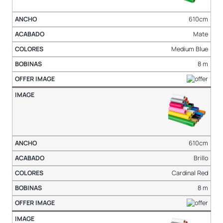
610cm
Mate
Medium Blue
8 m
610cm
Brillo
Cardinal Red
8 m