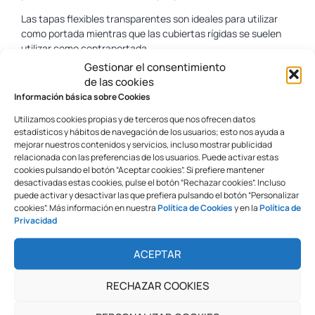
Las tapas flexibles transparentes son ideales para utilizar
como portada mientras que las cubiertas rígidas se suelen
utilizar como contraportada.
Gestionar el consentimiento
Su utilidad viene dada como una portada o contraportada al
de las cookies
encuadernar, una de las principales funciones es proteger el
Información básica sobre Cookies
contenido (hojas) de todo agente natural, la intemperie y
demás.
Utilizamos cookies propias y de terceros que nos ofrecen datos
estadísticos y hábitos de navegación de los usuarios; esto nos ayuda a
Dependiendo del resultado que queramos obtener
mejorar nuestros contenidos y servicios, incluso mostrar publicidad
elegiremos un tipo u otro de tapas, ya que existen varios
relacionada con las preferencias de los usuarios. Puede activar estas
cookies pulsando el botón “Aceptar cookies”. Si prefiere mantener
tipos de tapas, mencionaremos algunas como: cartulina
desactivadas estas cookies, pulse el botón “Rechazar cookies”. Incluso
convencional, cubiertas de plástico (PVC o polipropileno) o
puede activar y desactivar las que prefiera pulsando el botón “Personalizar
tapas de cartoncillo, de cartón tela, de símil piel.
cookies”. Más información en nuestra
Política de Cookies
y en la
Política de
Privacidad
Características
ACEPTAR
Formato A4
Fabricadas en cartulina o cartón de alta calidad.
Resistentes.
RECHAZAR COOKIES
Fuertes.
Duraderas.