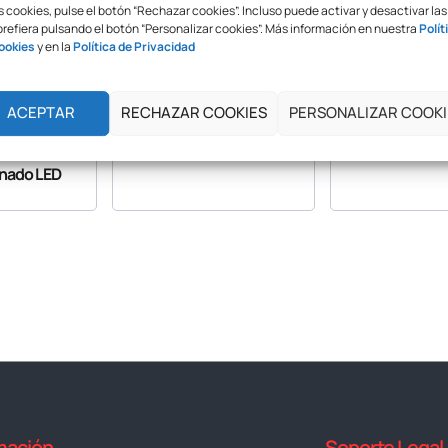
 cookies, pulse el botón “Rechazar cookies”. Incluso puede activar y desactivar las
prefiera pulsando el botón “Personalizar cookies”. Más información en nuestra
Polít
ookies
y en la
Política de Privacidad
ACEPTAR
RECHAZAR COOKIES
PERSONALIZAR COOKI
co
Plastificadora Yosan
Plastificador
 Deslizante
TCC6 Speed A3
Speed
inado LED
mación
Soporte Legal