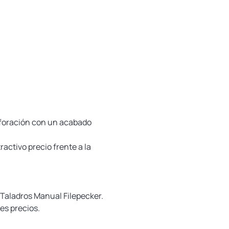
erforación con un acabado
activo precio frente a la
s Taladros Manual Filepecker.
es precios.