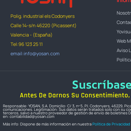
Nosot
Polig. industrial els Codonyers
Conta
Calle 14-s/n 46220 (Picassent)
Yovisu
Valencia - (España)
Web M
Tel:96 123 25 11
Aviso 
email:info@yosan.com
Políti
Suscríbas
Antes De Darnos Su Consentimiento, 
Responsable: YOSAN, S.A. Domicilio: C/ 3, nº 5, P.I. Codonyers, 46229, P
comunicaciones. Legitimación: Sus datos serán tratados solo con su con
terceros, salvo a nuestro proveedor de gestión de envío de boletines D
en: contabilidad@yosan.com
Más info: Dispone de más información en nuestra
Política de Privacidad