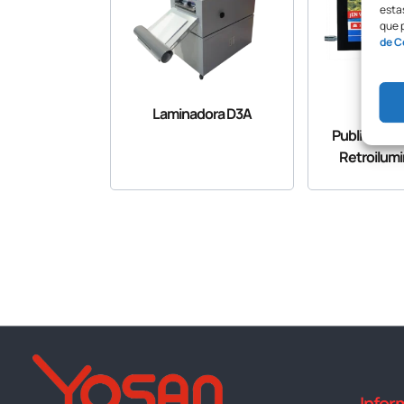
estas
que 
de C
Laminadora D3A
Mar
Publicitario
Retroilum
Infor