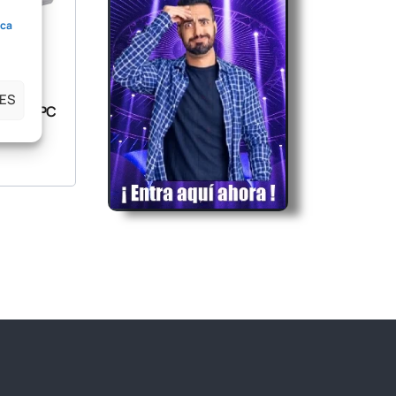
ica
ES
a Yosan PC
 A3