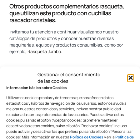
Otros productos complementarios rasqueta,
que utilizan este producto con cuchillas
rascador cristales.
Invitamos tu atención a continuar visualizando nuestro
catálogos de productos y conocer nuestras diversas
maquinarias, equipos y productos consumibles, como por
ejemplo,
Rasqueta Jumbo
.
www.yosan.com
Gestionar el consentimiento
de las cookies
Información básica sobre Cookies
Productos Relacionados
Utilizamos cookies propias y de terceros que nos ofrecen datos
estadísticos y hábitos de navegación de los usuarios; esto nos ayuda a
mejorar nuestros contenidos y servicios, incluso mostrar publicidad
relacionada con las preferencias de los usuarios. Puede activar estas
cookies pulsando el botón “Aceptar cookies”. Si prefiere mantener
desactivadas estas cookies, pulse el botón “Rechazar cookies”. Incluso
puede activar y desactivar las que prefiera pulsando el botón “Personalizar
cookies”. Más información en nuestra
Política de Cookies
y en la
Política de