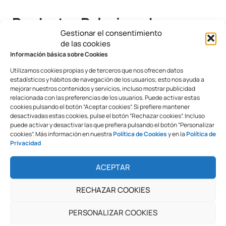
Productos Relacionados
Gestionar el consentimiento
de las cookies
Información básica sobre Cookies
Utilizamos cookies propias y de terceros que nos ofrecen datos
estadísticos y hábitos de navegación de los usuarios; esto nos ayuda a
mejorar nuestros contenidos y servicios, incluso mostrar publicidad
relacionada con las preferencias de los usuarios. Puede activar estas
cookies pulsando el botón “Aceptar cookies”. Si prefiere mantener
desactivadas estas cookies, pulse el botón “Rechazar cookies”. Incluso
puede activar y desactivar las que prefiera pulsando el botón “Personalizar
cookies”. Más información en nuestra
Política de Cookies
y en la
Política de
Privacidad
Laminadora D3A
Marco
Publicitario Deslizante
ACEPTAR
Retroiluminado LED
RECHAZAR COOKIES
PERSONALIZAR COOKIES