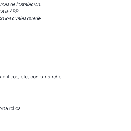
emas de instalación.
a la APP.
on los cuales puede
acrílicos, etc, con un ancho
rta rollos.