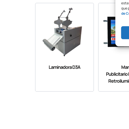
estas
que 
de C
Laminadora D3A
Mar
Publicitario
Retroilum