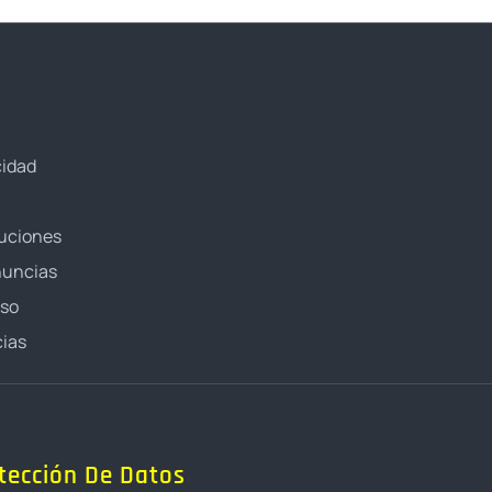
cidad
luciones
nuncias
oso
ias
tección De Datos