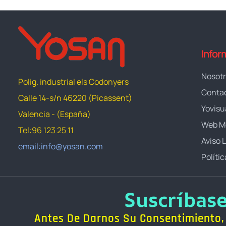
Infor
Nosot
Polig. industrial els Codonyers
Conta
Calle 14-s/n 46220 (Picassent)
Yovisu
Valencia - (España)
Web M
Tel:96 123 25 11
Aviso 
email:info@yosan.com
Políti
Suscríbas
Antes De Darnos Su Consentimiento, 