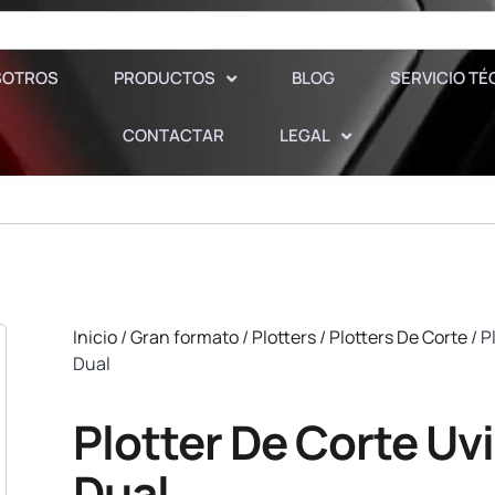
SOTROS
PRODUCTOS
BLOG
SERVICIO TÉ
CONTACTAR
LEGAL
Inicio
/
Gran formato
/
Plotters
/
Plotters De Corte
/ P
Dual
Plotter De Corte Uv
Dual