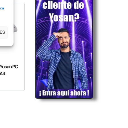
ica
ES
a Yosan PC
 A3