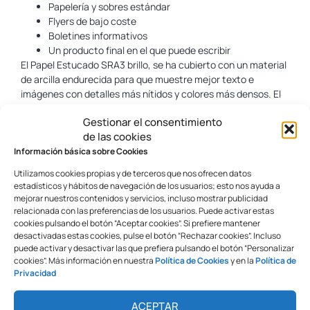
Papelería y sobres estándar
Flyers de bajo coste
Boletines informativos
Un producto final en el que puede escribir
El Papel Estucado SRA3 brillo, se ha cubierto con un material
de arcilla endurecida para que muestre mejor texto e
imágenes con detalles más nítidos y colores más densos. El
recubrimiento puede ser mate no brillante, opaco, brillante y
Gestionar el consentimiento
recubierto (un acabado de alto brillo y brillo), abarcando
de las cookies
desde el rango no brillante al súper brillante. El papel puede
Información básica sobre Cookies
estar recubierto en uno o ambos lados.
Utilizamos cookies propias y de terceros que nos ofrecen datos
El papel estucado SRA3 brillo en un lado a menudo se usa
estadísticos y hábitos de navegación de los usuarios; esto nos ayuda a
para tarjetas postales de bajo coste. El papel recubierto es
mejorar nuestros contenidos y servicios, incluso mostrar publicidad
más difícil de escribir, especialmente con lápices o
relacionada con las preferencias de los usuarios. Puede activar estas
bolígrafos.
cookies pulsando el botón “Aceptar cookies”. Si prefiere mantener
desactivadas estas cookies, pulse el botón “Rechazar cookies”. Incluso
El papel estucado es ideal para:
puede activar y desactivar las que prefiera pulsando el botón “Personalizar
Folletos
cookies”. Más información en nuestra
Política de Cookies
y en la
Política de
Catálogos
Privacidad
Tarjetas postales
Embalaje
ACEPTAR