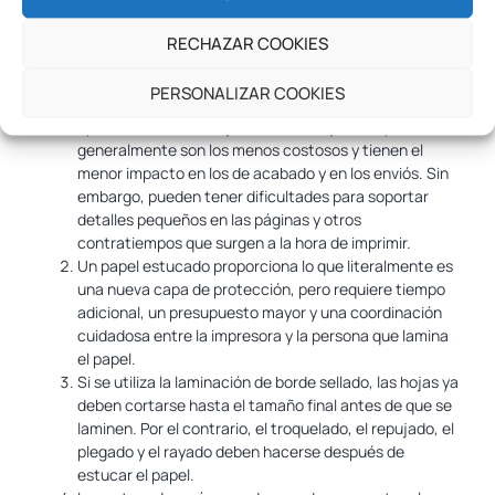
Un producto en el que no vayas a escribir encima
Las dos familias principales de estucados tienen sus
RECHAZAR COOKIES
fortalezas y debilidades. Pero la clave para recordar, es
que cuanto más gruesos y fuertes sean, mayor será su
PERSONALIZAR COOKIES
precio. Los revestimientos como estucados que se
aplican mientras se ejecuta el trabajo de impresión,
generalmente son los menos costosos y tienen el
menor impacto en los de acabado y en los enviós. Sin
embargo, pueden tener dificultades para soportar
detalles pequeños en las páginas y otros
contratiempos que surgen a la hora de imprimir.
Un papel estucado proporciona lo que literalmente es
una nueva capa de protección, pero requiere tiempo
adicional, un presupuesto mayor y una coordinación
cuidadosa entre la impresora y la persona que lamina
el papel.
Si se utiliza la laminación de borde sellado, las hojas ya
deben cortarse hasta el tamaño final antes de que se
laminen. Por el contrario, el troquelado, el repujado, el
plegado y el rayado deben hacerse después de
estucar el papel.