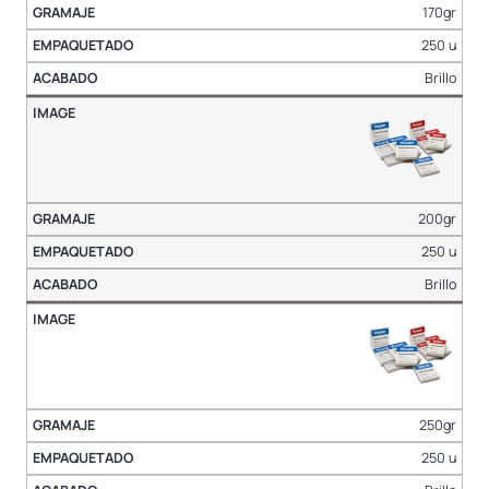
170gr
250 u
Brillo
200gr
250 u
Brillo
250gr
250 u