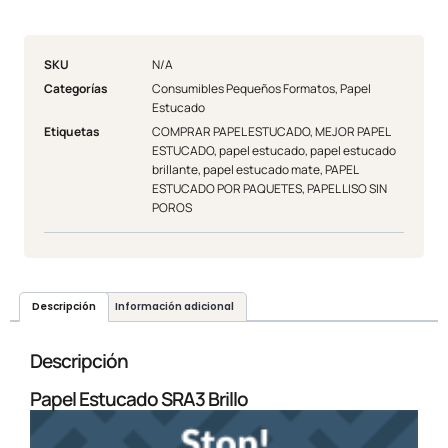
SKU
N/A
Categorías
Consumibles Pequeños Formatos
,
Papel
Estucado
Etiquetas
COMPRAR PAPEL ESTUCADO
,
MEJOR PAPEL
ESTUCADO
,
papel estucado
,
papel estucado
brillante
,
papel estucado mate
,
PAPEL
ESTUCADO POR PAQUETES
,
PAPEL LISO SIN
POROS
Descripción
Información adicional
Descripción
Papel Estucado SRA3 Brillo