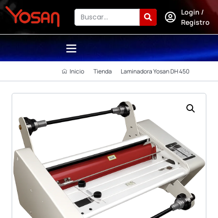
Login /
Registro
Inicio
Tienda
Laminadora Yosan DH 450