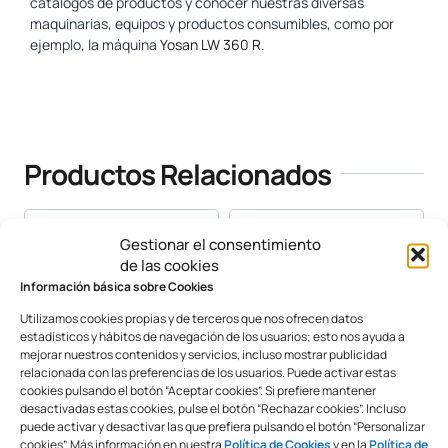
catálogos de productos y conocer nuestras diversas
maquinarias, equipos y productos consumibles, como por
ejemplo, la máquina
Yosan LW 360 R
.
www.yosan.com
Productos Relacionados
Gestionar el consentimiento
de las cookies
Información básica sobre Cookies
Utilizamos cookies propias y de terceros que nos ofrecen datos
estadísticos y hábitos de navegación de los usuarios; esto nos ayuda a
mejorar nuestros contenidos y servicios, incluso mostrar publicidad
relacionada con las preferencias de los usuarios. Puede activar estas
cookies pulsando el botón “Aceptar cookies”. Si prefiere mantener
desactivadas estas cookies, pulse el botón “Rechazar cookies”. Incluso
Laminadora D3A
Marco
puede activar y desactivar las que prefiera pulsando el botón “Personalizar
Publicitario Deslizante
cookies”. Más información en nuestra
Política de Cookies
y en la
Política de