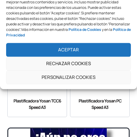
mejorar nuestros contenidos y servicios, incluso mostrar publicidad
relacionada con las preferencias de los usuarios. Puede activar estas
Laminadora D3A
Marco
cookies pulsando el botón “Aceptar cookies”. Si prefiere mantener
Publicitario Deslizante
desactivadas estas cookies, pulse el botón “Rechazar cookies”. Incluso
Retroiluminado LED
puede activar y desactivar las que prefiera pulsando el botón “Personalizar
cookies”. Más información en nuestra
Política de Cookies
y en la
Política de
Privacidad
ACEPTAR
RECHAZAR COOKIES
PERSONALIZAR COOKIES
Plastificadora Yosan TCC6
Plastificadora Yosan PC
Speed A3
Speed A3