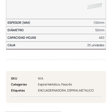
1,50mm
50mm
460
25 unidades
SKU
N/A
Categorías
Espiral Metálico
,
Paso 64
Etiquetas
ENCUADERNADORA
,
ESPIRAL METALICO