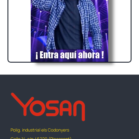
Polig. industrial els Codonyers
Calle 14-s/n 46220 (Picassent)