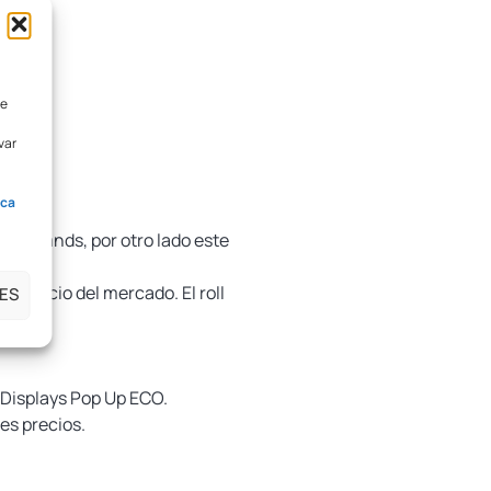
de
var
ica
en Stands, por otro lado este
r precio del mercado. El roll
ES
s Displays Pop Up ECO.
es precios.