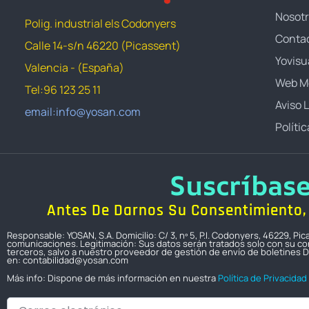
Nosot
Polig. industrial els Codonyers
Conta
Calle 14-s/n 46220 (Picassent)
Yovisu
Valencia - (España)
Web M
Tel:96 123 25 11
Aviso 
email:info@yosan.com
Políti
Suscríbas
Antes De Darnos Su Consentimiento, 
Responsable: YOSAN, S.A. Domicilio: C/ 3, nº 5, P.I. Codonyers, 46229, P
comunicaciones. Legitimación: Sus datos serán tratados solo con su con
terceros, salvo a nuestro proveedor de gestión de envío de boletines D
en: contabilidad@yosan.com
Más info: Dispone de más información en nuestra
Política de Privacidad