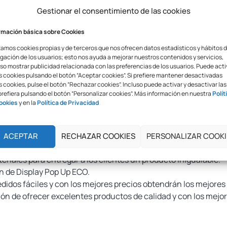
Gestionar el consentimiento de las cookies
rmación básica sobre Cookies
eta cómodamente transportable.
zamos cookies propias y de terceros que nos ofrecen datos estadísticos y hábitos 
gación de los usuarios; esto nos ayuda a mejorar nuestros contenidos y servicios,
so mostrar publicidad relacionada con las preferencias de los usuarios. Puede acti
m | 4×3: 4282mm × 2235mm
s cookies pulsando el botón “Aceptar cookies”. Si prefiere mantener desactivadas
uare?
 cookies, pulse el botón “Rechazar cookies”. Incluso puede activar y desactivar las
prefiera pulsando el botón “Personalizar cookies”. Más información en nuestra
Polít
ookies
y en la
Política de Privacidad
e efectiva para publicitar o exponer marcas u informaciones 
ugar a otro.
materiales duraderos y resistentes y lo hemos colocado al mejo
ACEPTAR
RECHAZAR COOKIES
PERSONALIZAR COOKI
 proyecto.
riales para entregar a los clientes un producto inigualable.
ón de Display Pop Up ECO.
pedidos fáciles y con los mejores precios obtendrán los mejore
 de ofrecer excelentes productos de calidad y con los mejor