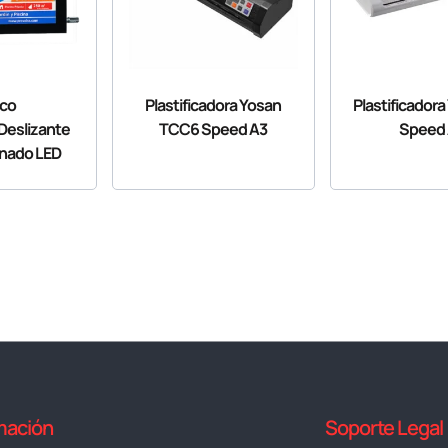
co
Plastificadora Yosan
Plastificador
 Deslizante
TCC6 Speed A3
Speed
inado LED
mación
Soporte Legal