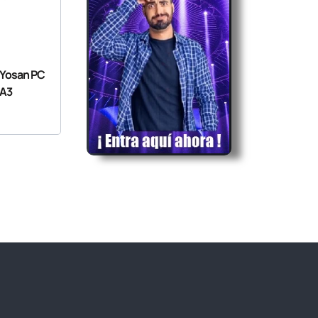
a Yosan PC
 A3