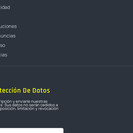
cidad
luciones
nuncias
oso
ias
tección De Datos
ripción y enviarle nuestras
os: Sus datos no serán cedidos a
osición, limitación y revocación