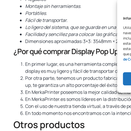
Montaje sin herramientas.
Portátiles.
Info
Fácil de transportar.
Lo ligero del sistema, que se guarda en una mal
Utili
nave
Facilidad y sencillez para colocar las gráficas.
inclu
Dimensiones aproximadas:3×3: 3548mm × 2235m
esta
¿Por qué comprar Display Pop Up Sq
estas
que 
de C
En primer lugar, es una herramienta completament
display es muy ligero y fácil de transportar de un l
Por otra parte, tenemos un producto fabricado en 
up, te garantiza un alto porcentaje del éxito de tu
En MerkaPrinter poseemos la mejor calidad de mate
En MerkaPrinter.es somos líderes en la distribuci
Con el uso de nuestra tienda virtual, a través de 
En todo momento nos encontramos con la intención
Otros productos