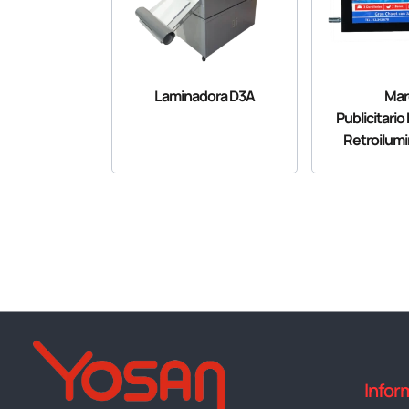
Laminadora D3A
Mar
Publicitario
Retroilum
Infor