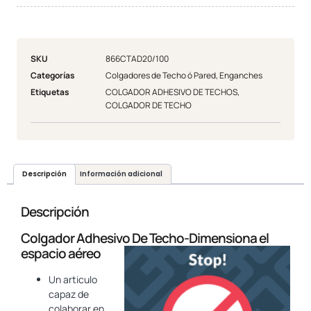
SKU
866CTAD20/100
Categorías
Colgadores de Techo ó Pared
,
Enganches
Etiquetas
COLGADOR ADHESIVO DE TECHOS
,
COLGADOR DE TECHO
Descripción
Información adicional
Descripción
Colgador Adhesivo De Techo-Dimensiona el
espacio aéreo
Un articulo
capaz de
colaborar en