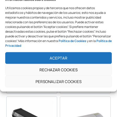
Productos Relacionados
Utilizamos cookies propias y de terceros que nos ofrecen datos
estadísticos y hábitos de navegación de los usuarios; esto nos ayuda a
mejorar nuestros contenidos y servicios, incluso mostrar publicidad
relacionada con las preferencias de los usuarios. Puede activar estas
cookies pulsando el botón “Aceptar cookies”. Si prefiere mantener
desactivadas estas cookies, pulse el botón “Rechazar cookies”. Incluso
puede activar y desactivar las que prefiera pulsando el botón “Personalizar
cookies”. Más información en nuestra
Política de Cookies
y en la
Política de
Privacidad
ACEPTAR
RECHAZAR COOKIES
Laminadora D3A
Marco
Publicitario Deslizante
PERSONALIZAR COOKIES
Retroiluminado LED