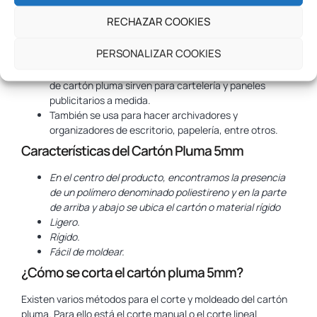
finales de calidad.
RECHAZAR COOKIES
La fotografía resalta como la alternativa de uso de
mayor presencia para el cartón pluma, sabiendo que
PERSONALIZAR COOKIES
hoy existen tecnologías de impresión y encolado que
favorecen el uso de este material, porque las planchas
de cartón pluma sirven para cartelería y paneles
publicitarios a medida.
También se usa para hacer archivadores y
organizadores de escritorio, papelería, entre otros.
Características del Cartón Pluma 5mm
En el centro del producto, encontramos la presencia
de un polímero denominado poliestireno y en la parte
de arriba y abajo se ubica el cartón o material rígido
Ligero.
Rígido.
Fácil de moldear.
¿Cómo se corta el cartón pluma 5mm?
Existen varios métodos para el corte y moldeado del cartón
pluma. Para ello está el corte manual o el corte lineal