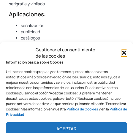
serigrafia y vinilado.
Aplicaciones:
señalización
publicidad
catálogos
displays
Gestionar el consentimiento
expositores
de las cookies
packaging
Información básica sobre Cookies
Se fabrica desde la unión de dos materiales, que
posteriormente dan forma al material reconocido
Utilizamos cookies propias y de terceros que nos ofrecen datos
también como foam. Su atractiva ligereza y rigidez,
estadísticos y hábitos de navegación de los usuarios; esto nos ayuda a
permite que pueda ser de amplios usos.
mejorar nuestros contenidos y servicios, incluso mostrar publicidad
Muy fácil de moldear y se puede cortar con casi
relacionada con las preferencias de los usuarios. Puede activar estas
cookies pulsando el botón “Aceptar cookies”. Si prefiere mantener
cualquier herramienta filosa sin resistencia. Dentro de
desactivadas estas cookies, pulse el botón “Rechazar cookies”. Incluso
los usos más destacados tenemos, el arte con la
puede activar y desactivar las que prefiera pulsando el botón “Personalizar
escultura de piezas, la pintura, la fotografía y la
cookies”. Más información en nuestra
Política de Cookies
y en la
Política de
arquitectura.
Privacidad
Por esta parte, cuenta con un amplio abanico de
posibles usos, en el cual, el mercado de la publicidad
ACEPTAR
utiliza este material para producir distintos productos