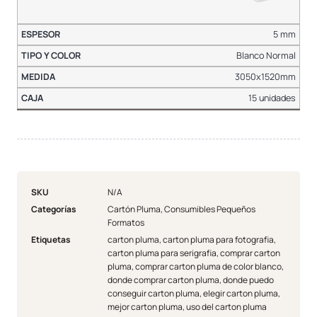
5 mm
Blanco Normal
3050x1520mm
15 unidades
SKU
N/A
Categorías
Cartón Pluma
,
Consumibles Pequeños
Formatos
Etiquetas
carton pluma
,
carton pluma para fotografia
,
carton pluma para serigrafia
,
comprar carton
pluma
,
comprar carton pluma de color blanco
,
donde comprar carton pluma
,
donde puedo
conseguir carton pluma
,
elegir carton pluma
,
mejor carton pluma
,
uso del carton pluma