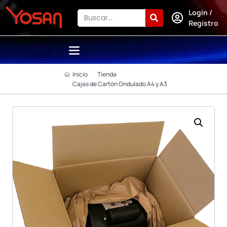
Login /
Registro
Inicio
Tienda
Cajas de Cartón Ondulado A4 y A3