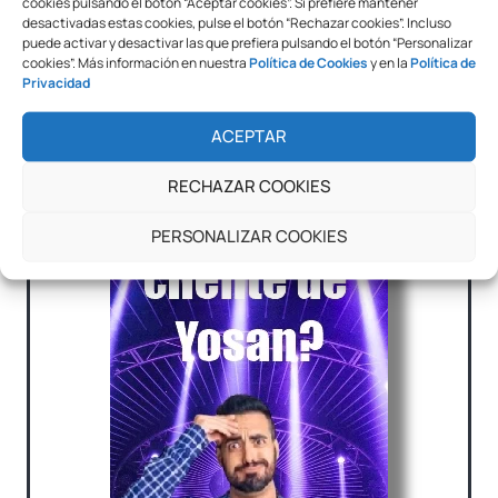
cookies pulsando el botón “Aceptar cookies”. Si prefiere mantener
desactivadas estas cookies, pulse el botón “Rechazar cookies”. Incluso
puede activar y desactivar las que prefiera pulsando el botón “Personalizar
cookies”. Más información en nuestra
Política de Cookies
y en la
Política de
Plastificadora Yosan TCC6
Plastificadora Yosan PC
Privacidad
Speed A3
Speed A3
ACEPTAR
RECHAZAR COOKIES
PERSONALIZAR COOKIES