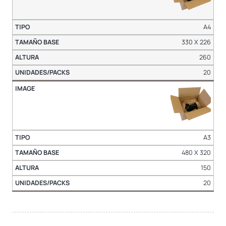
A4
330 X 226
260
20
A3
480 X 320
150
20