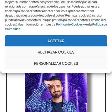
mejorar nuestros contenidos y servicios, incluso mostrar publicidad
Plastificadora Yosan TCC6
Plastificadora Yosan PC
relacionada con las preferencias de los usuarios. Puede activar estas
Speed A3
Speed A3
cookies pulsando el botón “Aceptar cookies”. Si prefiere mantener
desactivadas estas cookies, pulse el botón “Rechazar cookies”. Incluso
puede activar y desactivar las que prefiera pulsando el botón “Personalizar
cookies”. Más información en nuestra
Política de Cookies
y en la
Política de
Privacidad
ACEPTAR
RECHAZAR COOKIES
PERSONALIZAR COOKIES