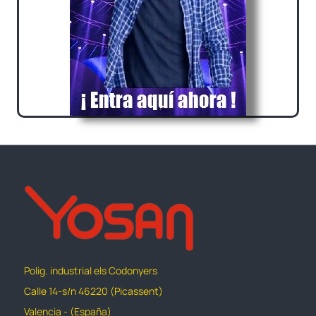
Polig. industrial els Codonyers
Calle 14-s/n 46220 (Picassent)
Valencia - (España)